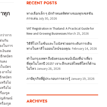
RECENT POSTS
่าทุก
ทางเลือกเล็ก ๆ มักกำหนดทิศทางของทุกเซสชัน
การเล่น
July 30, 2026
VAT Registration in Thailand: A Practical Guide for
New and Growing Businesses
March 25, 2026
ยกว่าการ
ช่นกัน
วิธีที่โปรโมชั่นและโบนัสช่วยยกระดับการเดิน
ี่ยงในการ
ทางในคาสิโนออนไลน์ของคุณ
February 14, 2026
รเงินสด
ิธีกดบัตร
ทำไมกรุงเทพฯ ถึงยังครองแชมป์เมืองที่น่าเที่ยว
งินคง
ที่สุดในโลกปี 2025? เจาะลึกเสน่ห์ไทยที่ใครก็ต้าน
อในบัตร
ไม่ไหว
January 28, 2026
อ อาจไม่
ธีกดบัตร
ภาษีธุรกิจที่ผู้ประกอบการควรรู้
January 19, 2026
นหรือไม่
นหรือไม่
ื่องรูด
สัญลักษณ์
ARCHIVES
รื่องรูด