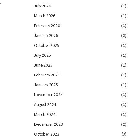
…
July 2026
(1)
March 2026
(1)
February 2026
(1)
January 2026
(2)
October 2025
(1)
July 2025
(1)
June 2025
(1)
February 2025
(1)
January 2025
(1)
November 2024
(1)
August 2024
(1)
March 2024
(1)
December 2023
(2)
October 2023
(3)