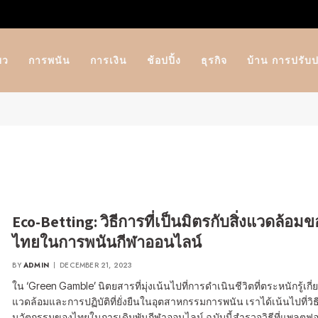
ยว
การพนัน
การเงิน
ช้อปปิ้ง
ธุรกิจ
บ้าน การปรับป
Eco-Betting: วิธีการที่เป็นมิตรกับสิ่งแวดล้อม
ไทยในการพนันกีฬาออนไลน์
BY
ADMIN
DECEMBER 21, 2023
ใน ‘Green Gamble’ นิตยสารที่มุ่งเน้นไปที่การดำเนินชีวิตที่ตระหนักรู้เกี่ย
แวดล้อมและการปฏิบัติที่ยั่งยืนในอุตสาหกรรมการพนัน เราได้เน้นไปที่วิ
นวัตกรรมของไทยในการเดิมพันกีฬาออนไลน์ ฉบับนี้สำรวจวิธีที่แพลตฟ