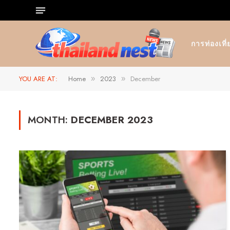
การท่องเที่
YOU ARE AT:
Home
2023
December
»
»
MONTH:
DECEMBER 2023