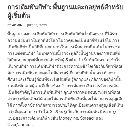
การเดิมพันกีฬา: พื้นฐานและกลยุทธ์สำหรับ
ผู้เริ่มต้น
BY
ADMIN
JULY 16, 2023
พื้นฐานของการเดิมพันกีฬา การเดิมพันกีฬาเป็นกิจกรรมที่ได้รับ
ความนิยมมากในทุกที่ทั่วโลก ไม่ว่าคุณจะเป็นนักกีฬาหรือไม่ การ
เดิมพันกีฬาเป็นวิธีที่สนุกสนานในการเพิ่มความตื่นเต้นในการชม
การแข่งขันกีฬา ในบทความนี้เราจะพูดถึงพื้นฐานของการเดิมพัน
กีฬาและกลยุทธ์ที่เหมาะสำหรับผู้เริ่มต้น. 1. เริ่มต้นกับความเข้าใจ
เกี่ยวกับกีฬา การเดิมพันกีฬาต้องการความเข้าใจเกี่ยวกับกีฬาที่คุณ
ต้องการเดิมพัน หากคุณไม่มีความรู้เกี่ยวกับกีฬานั้น ควรทำการ
ศึกษาและเรียนรู้ก่อนที่จะเริ่มเดิมพัน รู้จักกฎและกติกาของกีฬานั้น
รวมถึงทีมและผู้เล่นที่เกี่ยวข้อง. 2. การจัดการเงิน การจัดการเงิน
เป็นสิ่งสำคัญในการเดิมพันกีฬา คุณควรกำหนดงบประมาณที่คุณ
สามารถที่จะเสี่ยงได้ และไม่ควรเดิมพันเงินที่คุณไม่สามารถสูญเสีย
ได้ การตั้งค่าขีดจำกัดสามารถช่วยให้คุณป้องกันความสูญเสียที่เกิน
กว่าที่คุณสามารถรับได้. 3. เรียนรู้เกี่ยวกับการเดิมพัน มีหลายรูป
แบบของการเดิมพันกีฬา เช่น Moneyline, Spread, และ
Over/Under.…