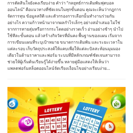
การตัดสินใจยังคงเรียบง่าย คำว่า “กลยุทธ์การเดิมพันฟุตบอล
ออนไลน์” คือแนวทางที่ชัดเจนในทุกขั้นตอน คุณจะเห็นว่ากฎการ
จัดการทุน ข้อมูลสถิติ และตัวกรองการเลือกนั้นทำงานร่วมกัน
อย่างไร ความก้าวหน้ามาจากผลกำไรเล็กๆ อย่างสม่ำเสมอ ไม่ใช่
จากการทายสุ่มหรือการกระโดดอย่างรวดเร็ว อ่านอย่างช้าๆ นำไป
ใช้ทีละขั้นตอน แล้วสร้างกิจวัตรที่มั่นคง พื้นฐานของแผน เริ่มจาก
การเขียนแผนที่ระบุเป้าหมาย ขนาดการเดิมพัน และระยะเวลาใน
แต่ละรอบ เก็บวัตถุประสงค์ให้แคบเพื่อให้แต่ละบิลสะท้อนมุมมอง
เดียวในด้านราคาและฟอร์ม ระบบที่มีหลักเกณฑ์ชัดเจนสามารถ
ช่วยให้ผู้เริ่มต้นเรียนรู้ได้ง่ายขึ้น หลายคู่มือแสดงให้เห็นว่า
แพลตฟอร์มสล็อตออนไลน์จัดเรียงเงื่อนไขอย่างเรียบง่าย…