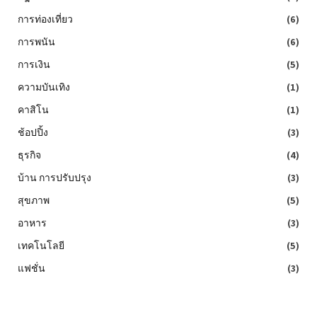
การท่องเที่ยว
(6)
การพนัน
(6)
การเงิน
(5)
ความบันเทิง
(1)
คาสิโน
(1)
ช้อปปิ้ง
(3)
ธุรกิจ
(4)
บ้าน การปรับปรุง
(3)
สุขภาพ
(5)
อาหาร
(3)
เทคโนโลยี
(5)
แฟชั่น
(3)