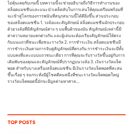
ไม่คุ้นเคยกับเกมนี้ บทความนี้จะช่วยอธิบายถึงวิธีการทำงานของ
สล็อตแมชชีนและแนะนำเคล็ดลับในการเล่นให้คุณเตรียมพร้อมที่
จะเข้าสู่โลกของการพนันที่สนุกสนานนี้ได้ดียิ่งขึ้น ส่วนประกอบ
ของสล็อตแมชชีน 1. วงล้อและสัญลักษณ์ สล็อตแมชชีนมักประกอบ
ด้วยวงล้อที่มีสัญลักษณ์ต่าง ๆ บนพื้นผิวของมัน สัญลักษณ์เหล่านี้มี
ค่าความหมายแตกต่างกัน และผู้เล่นจะต้องเรียงสัญลักษณ์ให้ตรง
กันบนแถวที่ชนะเพื่อชนะรางวัล 2. การชำระเงิน สล็อตแมชชีนมี
การชำระเงินตามการจับคู่สัญลักษณ์ที่ตรงกัน การชำระเงินจะมีทั้ง
แบบคงที่และแบบแถวชนะเดียว การที่คุณจะรับรางวัลขึ้นอยู่กับการ
เดิมพันของคุณและสัญลักษณ์ที่ปรากฏบนวงล้อ 3. เงินรางวัลแจ็ค
พอต สำหรับบางเครื่องสล็อตแมชชีน มีเงินรางวัลแจ็คพอตที่สะสม
ขึ้นเรื่อย ๆ จนกระทั่งมีผู้โชคดีคนหนึ่งที่ชนะรางวัลแจ็คพอตใหญ่
รางวัลแจ็คพอตนี้มักจะมีมูลค่ามหาศาล…
TOP POSTS